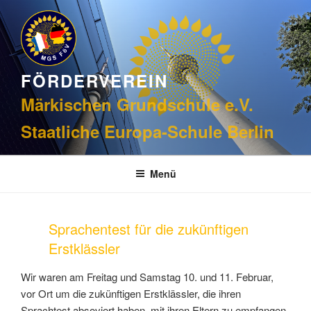
Zum
Inhalt
springen
FÖRDERVEREIN
Märkischen Grundschule e.V.
Staatliche Europa-Schule Berlin
Menü
Sprachentest für die zukünftigen
Erstklässler
Wir waren am Freitag und Samstag 10. und 11. Februar,
vor Ort um die zukünftigen Erstklässler, die ihren
Sprachtest absoviert haben, mit ihren Eltern zu empfangen.