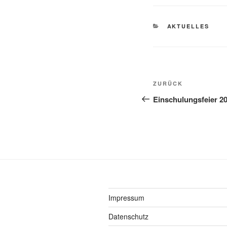
KATEGORIEN
AKTUELLES
Beitragsnavi
Vorheriger
ZURÜCK
Beitrag
Einschulungsfeier 2
Impressum
Datenschutz