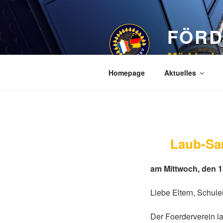
Zum
Inhalt
FÖRD
springen
Märkische
Homepage
Aktuelles
Laub-Sa
am Mittwoch, den 
Liebe Eltern, Schul
Der Foerderverein la