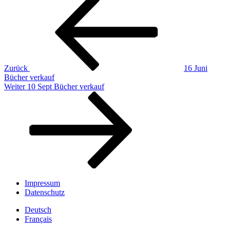
Beitragsnavigation
Beitrag
Zurück
16 Juni
Bücher verkauf
Nächster
Weiter
10 Sept Bücher verkauf
Beitrag
Impressum
Datenschutz
Deutsch
Français