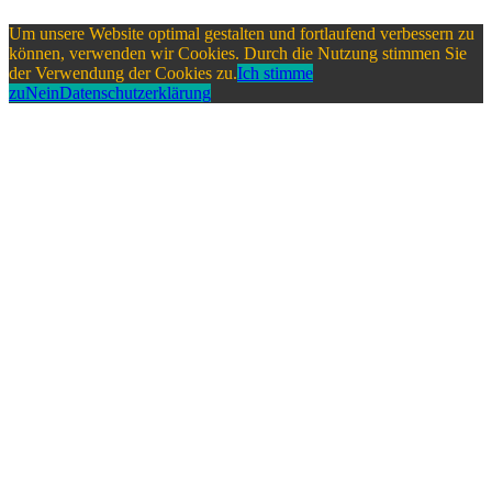
Um unsere Website optimal gestalten und fortlaufend verbessern zu
können, verwenden wir Cookies. Durch die Nutzung stimmen Sie
der Verwendung der Cookies zu.
Ich stimme
zu
Nein
Datenschutzerklärung