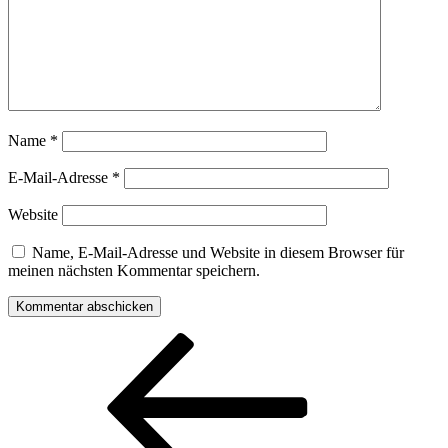
Name
*
E-Mail-Adresse
*
Website
Name, E-Mail-Adresse und Website in diesem Browser für
meinen nächsten Kommentar speichern.
Beitragsnavigation
Vorheriger
Beitrag