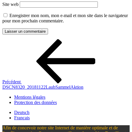
Site web
Enregistrer mon nom, mon e-mail et mon site dans le navigateur
pour mon prochain commentaire.
Navigation
Article
précédent
de
l’article
Précédent
DSCN8320_20181122LaubSammelAktion
Mentions légales
Protection des données
Deutsch
Français
Afin de concevoir notre site Internet de manière optimale et de