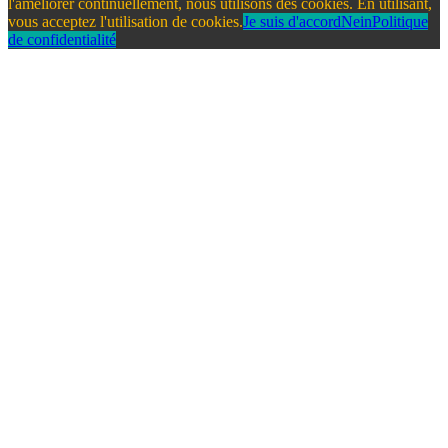
l'améliorer continuellement, nous utilisons des cookies. En utilisant,
vous acceptez l'utilisation de cookies.
Je suis d'accord
Nein
Politique
de confidentialité